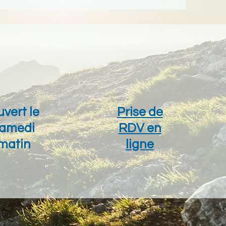
vert le
Prise de
amedi
RDV en
matin
ligne