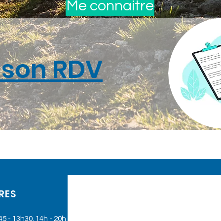
Me connaitre
 son RDV
RES
45 - 13h30, 14h - 20h