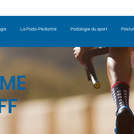
gie
La Podo-Pédiatrie
Podologie du sport
Postur
UME
FF