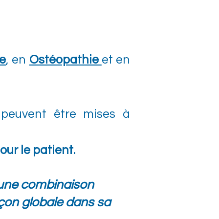
e
, en
Ostéopathie
et en
s peuvent être mises à
ur le patient.
e, une combinaison
açon globale dans sa