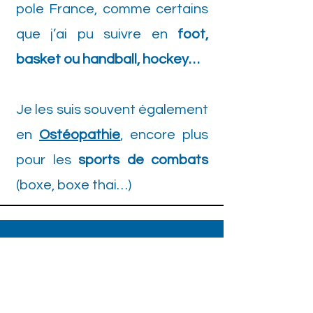
pole France, comme certains
que j’ai pu suivre en
foot,
basket ou handball, hockey…
Je les suis souvent également
en
Ostéopathie
, encore plus
pour les
sports de combats
(boxe, boxe thai…)
ADRESSE
155 Rue Gaby Carval
29 200 Brest
Tél :
02 98 07 18 02