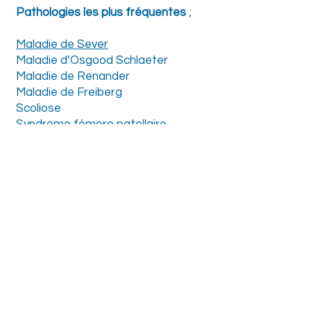
Pathologies les plus fréquentes
;
Maladie de Sever
Maladie d’Osgood Schlaeter
Maladie de Renander
Maladie de Freiberg
Scoliose
Syndrome fémoro patellaire
Défaut de démarche
...
ADRESSE
155 Rue Gaby Carval
29 200 Brest
Tél :
02 98 07 18 02